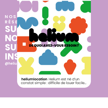
NOS
RÉSEAUX
SUIVEZ-
NOUS
SUR
INSTAGRAM
@heliumfrance