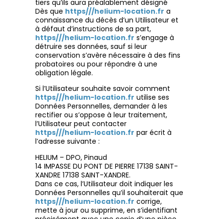
tiers qu’ils aura préalablement désigné
Dès que
https///helium-location.fr
a
connaissance du décès d’un Utilisateur et
à défaut d’instructions de sa part,
https///helium-location.fr
s’engage à
détruire ses données, sauf si leur
conservation s’avère nécessaire à des fins
probatoires ou pour répondre à une
obligation légale.
Si l’Utilisateur souhaite savoir comment
https///helium-location.fr
utilise ses
Données Personnelles, demander à les
rectifier ou s’oppose à leur traitement,
l’Utilisateur peut contacter
https///helium-location.fr
par écrit à
l’adresse suivante :
HELIUM – DPO, Pinaud
14 IMPASSE DU PONT DE PIERRE 17138 SAINT-
XANDRE 17138 SAINT-XANDRE.
Dans ce cas, l’Utilisateur doit indiquer les
Données Personnelles qu’il souhaiterait que
https///helium-location.fr
corrige,
mette à jour ou supprime, en s’identifiant
précisément avec une copie d’une pièce