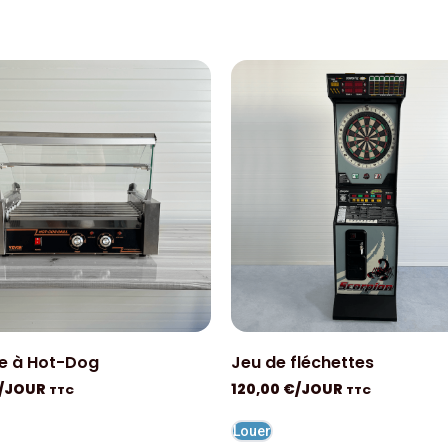
e à Hot-Dog
Jeu de fléchettes
/JOUR
120,00
€
/JOUR
TTC
TTC
Louer