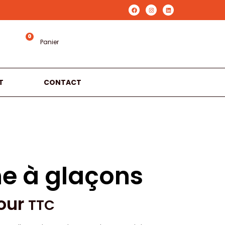
0
Panier
T
CONTACT
e à glaçons
our
TTC