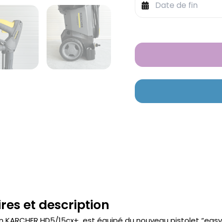
es et description
ion KARCHER
HD5/15cx+
est équipé du nouveau pistolet “easy” 