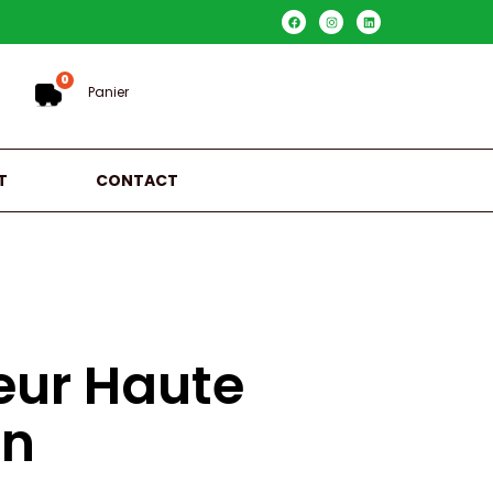
0
Panier
T
CONTACT
eur Haute
on