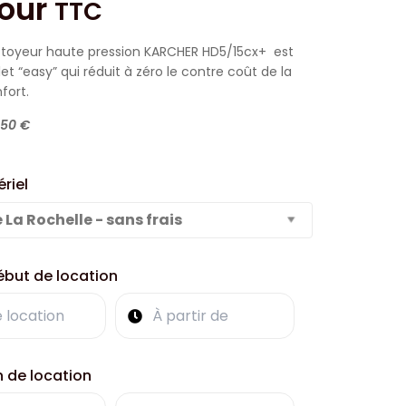
our
TTC
ettoyeur haute pression KARCHER
HD5/15cx+
est
t “easy” qui réduit à zéro le contre coût de la
fort.
850 €
riel
e La Rochelle - sans frais
ébut de location
n de location