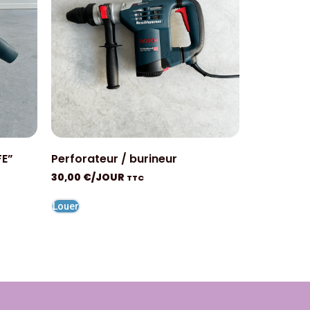
FE”
Perforateur / burineur
30,00
€
/JOUR
TTC
Louer