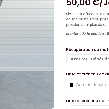
50,00
€
/J
Simple et efficace, le n
équipé du nouveau pistole
pression pour plus de con
Montant de la caution : 
Récupération du maté
À retirer - Dépôt d
Date et créneau de d
Date et créneau de fi