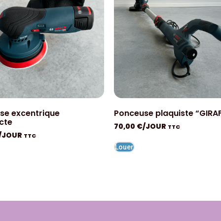
se excentrique
Ponceuse plaquiste “GIRA
cte
70,00
€
/JOUR
TTC
/JOUR
TTC
Louer