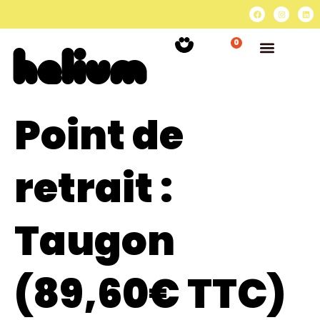
0
Point de
retrait :
Taugon
(89,60€ TTC)