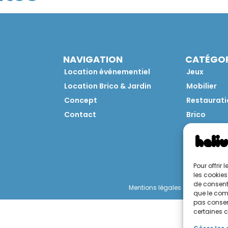
NAVIGATION
CATÉGOR
Location événementiel
Jeux
Location Brico & Jardin
Mobilier
Concept
Restaurati
Contact
Brico
Jardin
Pour offrir
les cookies
de consenti
Mentions légales
Politique de 
que le comp
pas consent
certaines c