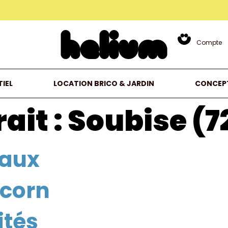
Compte
IEL
LOCATION BRICO & JARDIN
CONCEP
ait :
Soubise (7
taux
corn
ités