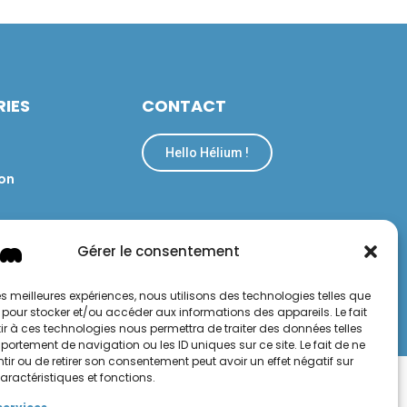
IES
CONTACT
Hello Hélium !
on
Gérer le consentement
 les meilleures expériences, nous utilisons des technologies telles que
 pour stocker et/ou accéder aux informations des appareils. Le fait
r à ces technologies nous permettra de traiter des données telles
confidentialité
Conditions générales de vente et d'utilisation
ortement de navigation ou les ID uniques sur ce site. Le fait de ne
ir ou de retirer son consentement peut avoir un effet négatif sur
aractéristiques et fonctions.