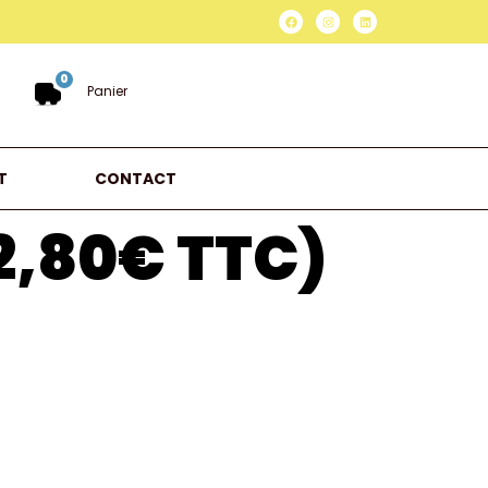
0
Panier
T
CONTACT
2,80€ TTC)