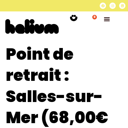
0
Point de
retrait :
Salles-sur-
Mer (68,00€