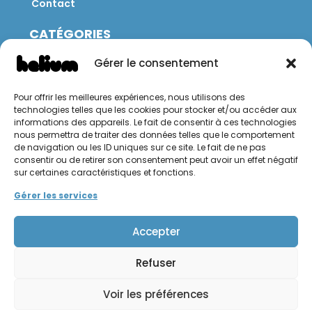
Contact
CATÉGORIES
Jeux
Gérer le consentement
Mobilier
Restauration
Pour offrir les meilleures expériences, nous utilisons des
Brico
technologies telles que les cookies pour stocker et/ou accéder aux
Jardin
informations des appareils. Le fait de consentir à ces technologies
nous permettra de traiter des données telles que le comportement
de navigation ou les ID uniques sur ce site. Le fait de ne pas
CONTACT
consentir ou de retirer son consentement peut avoir un effet négatif
sur certaines caractéristiques et fonctions.
Hello Hélium !
Gérer les services
Accepter
Refuser
Mentions légales
Politique de confidentialité
Voir les préférences
Conditions générales de vente et d'utilisation