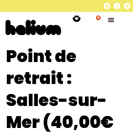
0
Point de
retrait :
Salles-sur-
Mer (40,00€