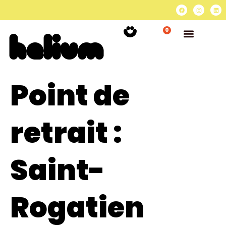
0
Point de
retrait :
Saint-
Rogatien