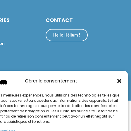
IES
CONTACT
Hello Hélium !
on
Gérer le consentement
confidentialité
Conditions générales de vente et d'utilisation
 les meilleures expériences, nous utilisons des technologies telles que
 pour stocker et/ou accéder aux informations des appareils. Le fait
r à ces technologies nous permettra de traiter des données telles
ortement de navigation ou les ID uniques sur ce site. Le fait de ne
ir ou de retirer son consentement peut avoir un effet négatif sur
aractéristiques et fonctions.