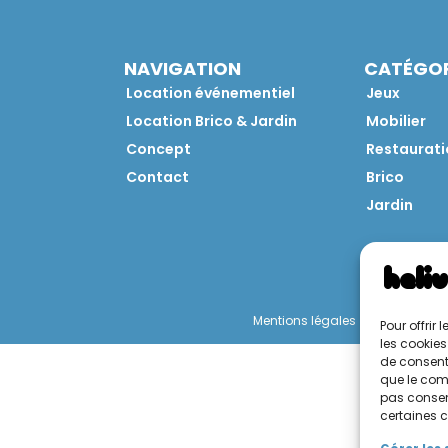
NAVIGATION
CATÉGOR
Location événementiel
Jeux
Location Brico & Jardin
Mobilier
Concept
Restaurati
Contact
Brico
Jardin
Mentions légales
Politique de 
Pour offrir
les cookies
de consenti
que le comp
pas consent
certaines c