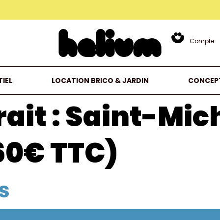
Compte
IEL
LOCATION BRICO & JARDIN
CONCEP
ait :
Saint-Mic
60€ TTC)
s