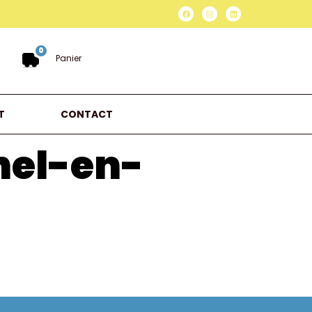
0
Panier
T
CONTACT
hel-en-