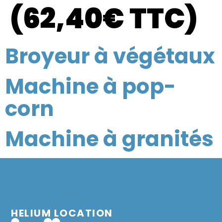
(62,40€ TTC)
Broyeur à végétaux
Machine à pop-
corn
Machine à granités
HELIUM LOCATION