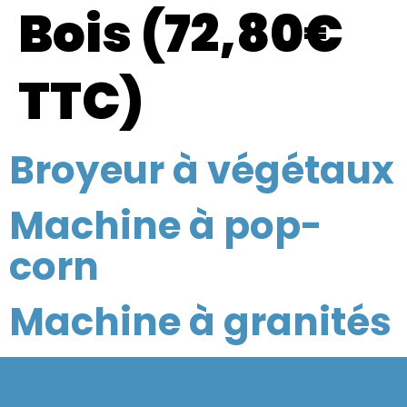
Bois (72,80€
TTC)
Broyeur à végétaux
Machine à pop-
corn
Machine à granités