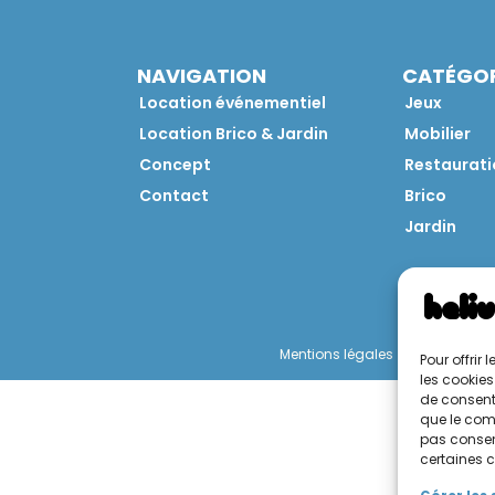
NAVIGATION
CATÉGOR
Location événementiel
Jeux
Location Brico & Jardin
Mobilier
Concept
Restaurati
Contact
Brico
Jardin
Mentions légales
Politique de 
Pour offrir
les cookies
de consenti
que le comp
pas consent
certaines c