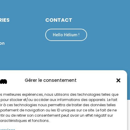
IES
CONTACT
Hello Hélium !
on
Gérer le consentement
confidentialité
Conditions générales de vente et d'utilisation
 les meilleures expériences, nous utilisons des technologies telles que
 pour stocker et/ou accéder aux informations des appareils. Le fait
r à ces technologies nous permettra de traiter des données telles
ortement de navigation ou les ID uniques sur ce site. Le fait de ne
ir ou de retirer son consentement peut avoir un effet négatif sur
aractéristiques et fonctions.