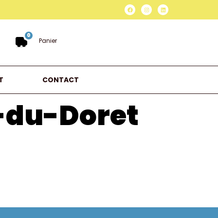
0
Panier
T
CONTACT
-du-Doret