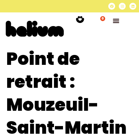
0
Point de
retrait :
Mouzeuil-
Saint-Martin