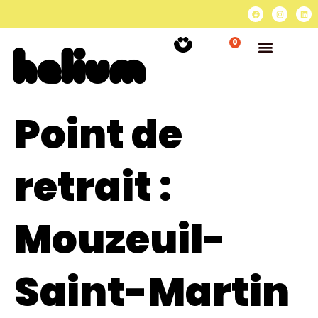
0
Point de
retrait :
Mouzeuil-
Saint-Martin