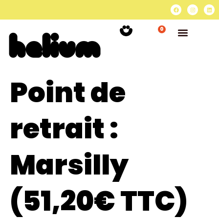
0
Point de
retrait :
Marsilly
(51,20€ TTC)