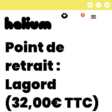
0
Point de
retrait :
Lagord
(32,00€ TTC)