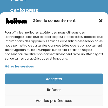
Contact
CATÉGORIES
Jeux
Gérer le consentement
Mobilier
Restauration
Pour offrir les meilleures expériences, nous utilisons des
Brico
technologies telles que les cookies pour stocker et/ou accéder aux
Jardin
informations des appareils. Le fait de consentir à ces technologies
nous permettra de traiter des données telles que le comportement
de navigation ou les ID uniques sur ce site. Le fait de ne pas
CONTACT
consentir ou de retirer son consentement peut avoir un effet négatif
sur certaines caractéristiques et fonctions.
Hello Hélium !
Gérer les services
Accepter
Refuser
Mentions légales
Politique de confidentialité
Voir les préférences
Conditions générales de vente et d'utilisation