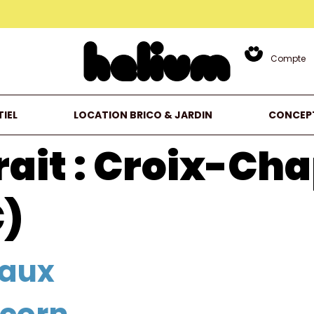
Compte
IEL
LOCATION BRICO & JARDIN
CONCEP
ait :
Croix-Ch
C)
taux