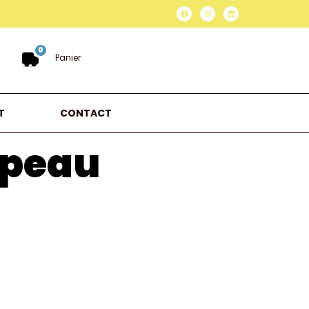
0
Panier
T
CONTACT
apeau