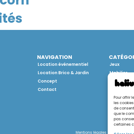
corn
ités
NAVIGATION
CATÉGOR
Location événementiel
Jeux
Location Brico & Jardin
Mobilier
Concept
Restaurati
Contact
Brico
Jardin
Pour offrir
les cookies
de consenti
que le comp
pas consent
certaines c
Mentions légales
Politique de 