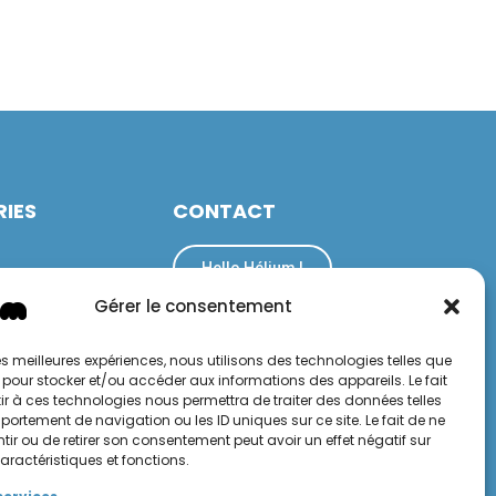
IES
CONTACT
Hello Hélium !
on
Gérer le consentement
 les meilleures expériences, nous utilisons des technologies telles que
 pour stocker et/ou accéder aux informations des appareils. Le fait
r à ces technologies nous permettra de traiter des données telles
ortement de navigation ou les ID uniques sur ce site. Le fait de ne
ir ou de retirer son consentement peut avoir un effet négatif sur
aractéristiques et fonctions.
confidentialité
Conditions générales de vente et d'utilisation