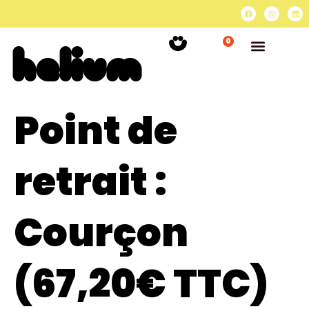
0
Point de
retrait :
Courçon
(67,20€ TTC)