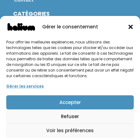
Contact
CATÉGORIES
Jeux
Gérer le consentement
Mobilier
Restauration
Pour offrir les meilleures expériences, nous utilisons des
Brico
technologies telles que les cookies pour stocker et/ou accéder aux
Jardin
informations des appareils. Le fait de consentir à ces technologies
nous permettra de traiter des données telles que le comportement
de navigation ou les ID uniques sur ce site. Le fait de ne pas
CONTACT
consentir ou de retirer son consentement peut avoir un effet négatif
sur certaines caractéristiques et fonctions.
Hello Hélium !
Gérer les services
Accepter
Refuser
Mentions légales
Politique de confidentialité
Voir les préférences
Conditions générales de vente et d'utilisation