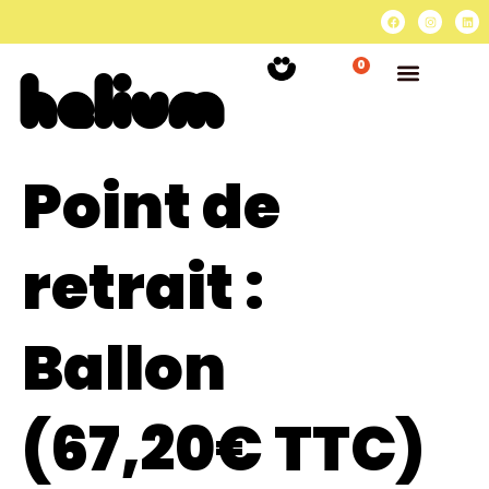
0
Point de
retrait :
Ballon
(67,20€ TTC)