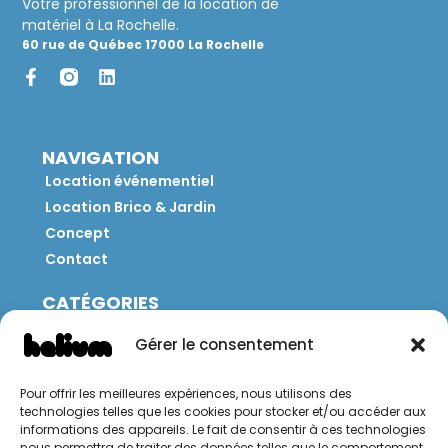
Votre professionnel de la location de
matériel à La Rochelle.
60 rue de Québec 17000 La Rochelle
NAVIGATION
Location événementiel
Location Brico & Jardin
Concept
Contact
CATÉGORIES
Jeux
Gérer le consentement
Mobilier
Restauration
Pour offrir les meilleures expériences, nous utilisons des
Brico
technologies telles que les cookies pour stocker et/ou accéder aux
Jardin
informations des appareils. Le fait de consentir à ces technologies
nous permettra de traiter des données telles que le comportement